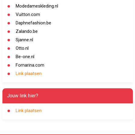
Modedameskleding.nl
Vuitton.com
Daphnefashion.be
Zalando.be
Sjanne.nl
Otto.nl
Be-one.nl
Fornarina.com
Link plaatsen
Jouw link hier?
Link plaatsen