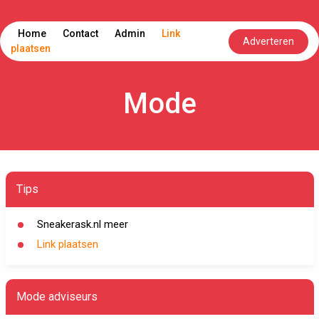
Home
Contact
Admin
Link
Adverteren
plaatsen
Mode
Tips
Sneakerask.nl meer
Link plaatsen
Mode adviseurs