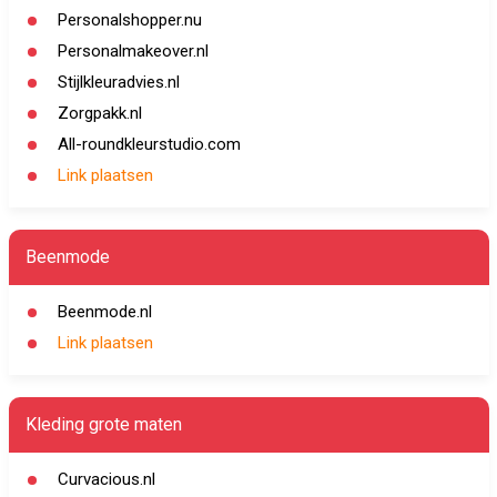
Personalshopper.nu
Personalmakeover.nl
Stijlkleuradvies.nl
Zorgpakk.nl
All-roundkleurstudio.com
Link plaatsen
Beenmode
Beenmode.nl
Link plaatsen
Kleding grote maten
Curvacious.nl